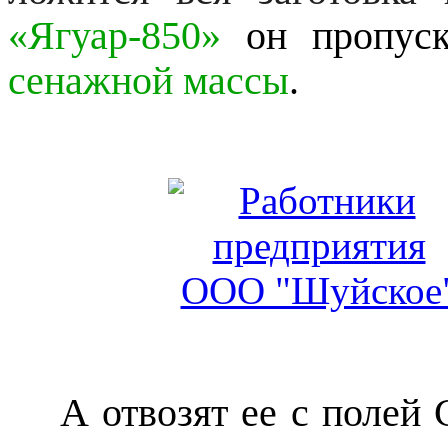
«Ягуар-850»
он пропус
сенажной массы
.
А отвозят ее с полей С